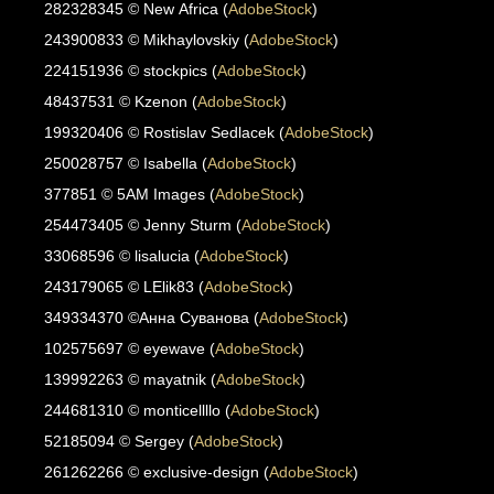
282328345 © New Africa (
AdobeStock
)
243900833 © Mikhaylovskiy (
AdobeStock
)
224151936 © stockpics (
AdobeStock
)
48437531 © Kzenon (
AdobeStock
)
199320406 © Rostislav Sedlacek (
AdobeStock
)
250028757 © Isabella (
AdobeStock
)
377851 © 5AM Images (
AdobeStock
)
254473405 © Jenny Sturm (
AdobeStock
)
33068596 © lisalucia (
AdobeStock
)
243179065 © LElik83 (
AdobeStock
)
349334370 ©Анна Суванова (
AdobeStock
)
102575697 © eyewave (
AdobeStock
)
139992263 © mayatnik (
AdobeStock
)
244681310 © monticellllo (
AdobeStock
)
52185094 © Sergey (
AdobeStock
)
261262266 © exclusive-design (
AdobeStock
)