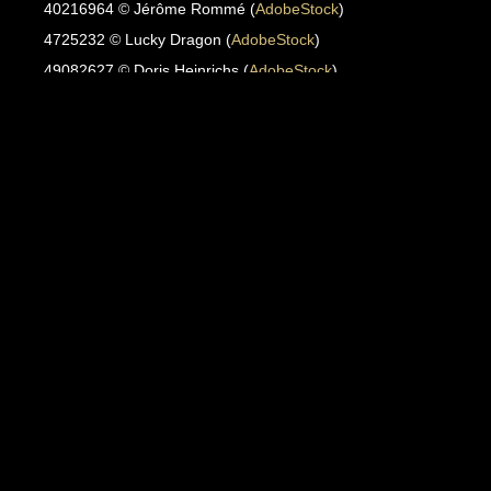
40216964 © Jérôme Rommé (
AdobeStock
)
4725232 © Lucky Dragon (
AdobeStock
)
49082627 © Doris Heinrichs (
AdobeStock
)