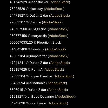
431743929 © Kenstocker (
AdobeStock
)
78228529 © blackday (
AdobeStock
)
64471527 © Dušan Zidar (
AdobeStock
)
72069307 © Visionsi (
AdobeStock
)
246767500 © ExQuisine (
AdobeStock
)
230777456 © marysckin (
AdobeStock
)
000007033120 © Floortje _iStock
314043408 © kravtzov (
AdobeStock
)
42697184 © jumpstarter (
AdobeStock
)
47241241 © Dušan Zidar (
AdobeStock
)
118157625 © FomaA (
AdobeStock
)
57599304 © Boyan Dimitrov (
AdobeStock
)
83433594 © arinahabic (
AdobeStock
)
3806015 © Dušan Zidar (
AdobeStock
)
2181927 © philippe Devanne (
AdobeStock
)
54245098 © Igor Klimov (
AdobeStock
)